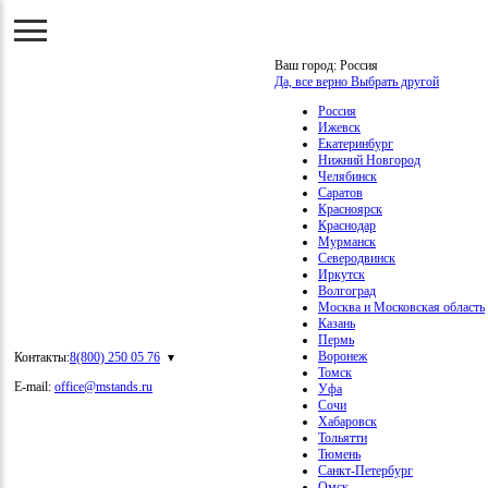
Ваш город:
Россия
Да, все верно
Выбрать другой
Россия
Ижевск
Екатеринбург
Нижний Новгород
Челябинск
Саратов
Красноярск
Краснодар
Мурманск
Северодвинск
Иркутск
Волгоград
Москва и Московская область
Казань
Пермь
Воронеж
Контакты:
8(800) 250 05 76
Томск
E-mail:
office@mstands.ru
Уфа
Сочи
Хабаровск
Тольятти
Тюмень
Санкт-Петербург
Омск