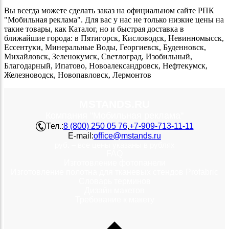
Вы всегда можете сделать заказ на официальном сайте РПК
"Мобильная реклама". Для вас у нас не только низкие цены на
такие товары, как Каталог, но и быстрая доставка в
ближайшие города: в Пятигорск, Кисловодск, Невинномысск,
Ессентуки, Минеральные Воды, Георгиевск, Буденновск,
Михайловск, Зеленокумск, Светлоград, Изобильный,
Благодарный, Ипатово, Новоалександровск, Нефтекумск,
Железноводск, Новопавловск, Лермонтов
MSTANDS.RU
Компания "Мобильная реклама"
Тел.:
8 (800) 250 05 76
,
+7-909-713-11-11
E-mail:
office@mstands.ru
руб. – все цены указаны в рублях
FAQ
Изготовление фотопанели
Изготовление полотна для тканевых стендов Profabric
Словарь терминов
Дизайн макетов
Требование к макету