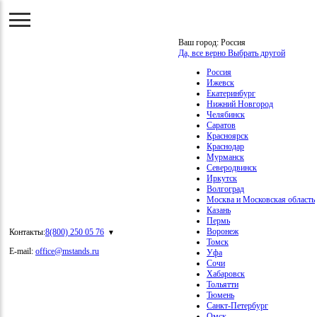
Ваш город:
Россия
Да, все верно
Выбрать другой
Россия
Ижевск
Екатеринбург
Нижний Новгород
Челябинск
Саратов
Красноярск
Краснодар
Мурманск
Северодвинск
Иркутск
Волгоград
Москва и Московская область
Казань
Пермь
Воронеж
Контакты:
8(800) 250 05 76
Томск
E-mail:
office@mstands.ru
Уфа
Сочи
Хабаровск
Тольятти
Тюмень
Санкт-Петербург
Омск