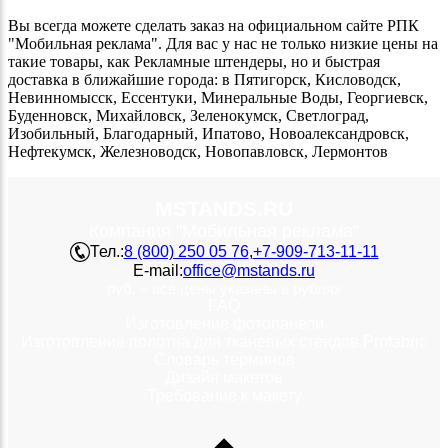
Вы всегда можете сделать заказ на официальном сайте РПК
"Мобильная реклама". Для вас у нас не только низкие цены на
такие товары, как Рекламные штендеры, но и быстрая
доставка в ближайшие города: в Пятигорск, Кисловодск,
Невинномысск, Ессентуки, Минеральные Воды, Георгиевск,
Буденновск, Михайловск, Зеленокумск, Светлоград,
Изобильный, Благодарный, Ипатово, Новоалександровск,
Нефтекумск, Железноводск, Новопавловск, Лермонтов
MSTANDS.RU
Компания "Мобильная реклама"
Тел.:
8 (800) 250 05 76
,
+7-909-713-11-11
E-mail:
office@mstands.ru
руб. – все цены указаны в рублях
FAQ
Изготовление фотопанели
Изготовление полотна для тканевых стендов Profabric
Словарь терминов
Дизайн макетов
Требование к макету