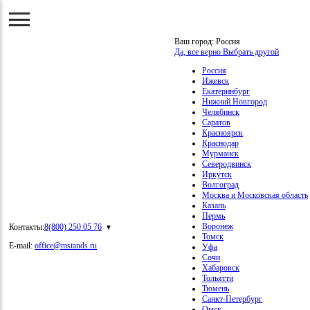
Ваш город:
Россия
Да, все верно
Выбрать другой
Россия
Ижевск
Екатеринбург
Нижний Новгород
Челябинск
Саратов
Красноярск
Краснодар
Мурманск
Северодвинск
Иркутск
Волгоград
Москва и Московская область
Казань
Пермь
Воронеж
Контакты:
8(800) 250 05 76
Томск
E-mail:
office@mstands.ru
Уфа
Сочи
Хабаровск
Тольятти
Тюмень
Санкт-Петербург
Омск