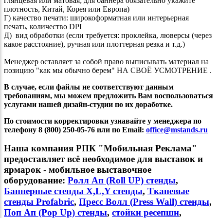
глянцевая или матовая; для баннера обязательно укажите
плотность, Китай, Корея или Европа)
Г) качество печати: широкоформатная или интерьерная
печать, количество DPI
Д) вид обработки (если требуется: проклейка, люверсы (через
какое расстояние), ручная или плоттерная резка и т.д.)
Менеджер оставляет за собой право выписывать материал на
позицию "как мы обычно берем" НА СВОЁ УСМОТРЕНИЕ .
В случае, если файлы не соответствуют данным
требованиям, мы можем предложить Вам воспользоваться
услугами нашей дизайн-студии по их доработке.
По стоимости корректировки узнавайте у менеджера по
телефону 8 (800) 250-05-76 или по Email:
office@mstands.ru
Наша компания РПК "Мобильная Реклама"
предоставляет всё необходимое для выставок и
ярмарок - мобильное выставочное
оборудование:
Ролл Ап (Roll UP) стенды
,
Баннерные стенды X,L,Y стенды
,
Тканевые
стенды Profabric
,
Пресс Волл (Press Wall) стенды
,
Поп Ап (Pop Up) стенды
,
стойки ресепшн
,