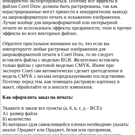
некорректно экспортироваться. Поэтому все эффекты в
файлах Corel Draw должны быть растрированы, так как
нерастрированные могут привести к некорректному выводу
на широкоформатную печать и искажению изображения.
Лучше вообще для широкоформатной или интерьерной
печати не использовать эффекты прозрачности, тени и прочие
эффекты во всех векторных файлах.
Обратите пристальное внимание на то, что если вы
импортируете любые растровые изображения для
широкоформатной печати в Corel Draw, то не следует
вставлять файлы с моделью RGB. Желательно вставлять
только файлы с цветовой моделью CMYK. Иначе при
экспорте Corel сам автоматически сделает цветоделение в
модель CMYK с весьма непредсказуемыми последствиями.
Поэтому перед тем, как помещать растровую картинку в
макет, обработайте ее и внесите изменения.
Как оформлять заказ на печать:
Укажите в заказе все пункты (а, б, в, г, д – ВСЕ):
А) размер файла
Б) количество
В) материал (для самоклеящейся пленки необходимо указать:
аналог Ораджет или Ораджет, белая или прозрачная,