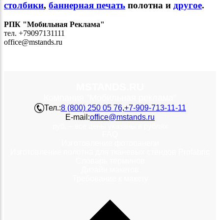
столбики
,
баннерная печать
полотна и
другое
.
РПК "Мобильная Реклама"
тел. +79097131111
office@mstands.ru
MSTANDS.RU
Компания "Мобильная реклама"
Тел.:
8 (800) 250 05 76
,
+7-909-713-11-11
E-mail:
office@mstands.ru
руб. – все цены указаны в рублях
FAQ
Изготовление фотопанели
Изготовление полотна для тканевых стендов Profabric
Словарь терминов
Дизайн макетов
Требование к макету