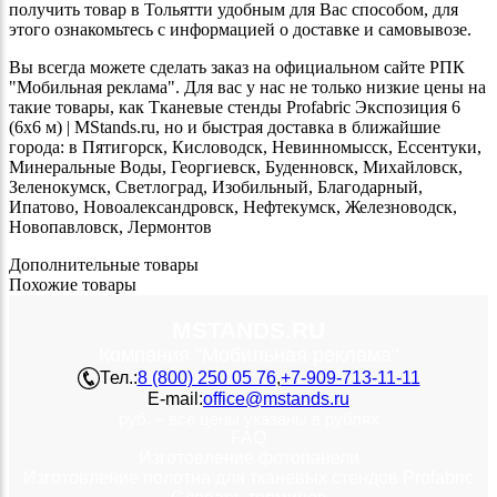
получить товар в Тольятти удобным для Вас способом, для
этого ознакомьтесь с информацией о доставке и самовывозе.
Вы всегда можете сделать заказ на официальном сайте РПК
"Мобильная реклама". Для вас у нас не только низкие цены на
такие товары, как Тканевые стенды Profabric Экспозиция 6
(6х6 м) | MStands.ru, но и быстрая доставка в ближайшие
города: в Пятигорск, Кисловодск, Невинномысск, Ессентуки,
Минеральные Воды, Георгиевск, Буденновск, Михайловск,
Зеленокумск, Светлоград, Изобильный, Благодарный,
Ипатово, Новоалександровск, Нефтекумск, Железноводск,
Новопавловск, Лермонтов
Дополнительные товары
Похожие товары
MSTANDS.RU
Компания "Мобильная реклама"
Тел.:
8 (800) 250 05 76
,
+7-909-713-11-11
E-mail:
office@mstands.ru
руб. – все цены указаны в рублях
FAQ
Изготовление фотопанели
Изготовление полотна для тканевых стендов Profabric