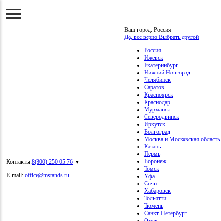
Ваш город:
Россия
Да, все верно
Выбрать другой
Россия
Ижевск
Екатеринбург
Нижний Новгород
Челябинск
Саратов
Красноярск
Краснодар
Мурманск
Северодвинск
Иркутск
Волгоград
Москва и Московская область
Казань
Пермь
Воронеж
Контакты:
8(800) 250 05 76
Томск
E-mail:
office@mstands.ru
Уфа
Сочи
Хабаровск
Тольятти
Тюмень
Санкт-Петербург
Омск