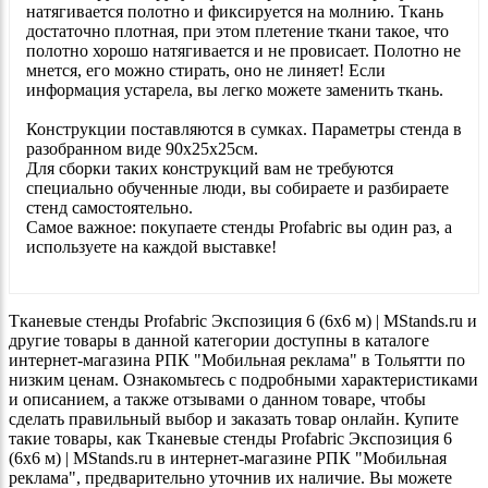
натягивается полотно и фиксируется на молнию. Ткань
достаточно плотная, при этом плетение ткани такое, что
полотно хорошо натягивается и не провисает. Полотно не
мнется, его можно стирать, оно не линяет! Если
информация устарела, вы легко можете заменить ткань.
Конструкции поставляются в сумках. Параметры стенда в
разобранном виде 90х25х25см.
Для сборки таких конструкций вам не требуются
специально обученные люди, вы собираете и разбираете
стенд самостоятельно.
Самое важное: покупаете стенды Profabric вы один раз, а
используете на каждой выставке!
Тканевые стенды Profabric Экспозиция 6 (6х6 м) | MStands.ru и
другие товары в данной категории доступны в каталоге
интернет-магазина РПК "Мобильная реклама" в Тольятти по
низким ценам. Ознакомьтесь с подробными характеристиками
и описанием, а также отзывами о данном товаре, чтобы
сделать правильный выбор и заказать товар онлайн. Купите
такие товары, как Тканевые стенды Profabric Экспозиция 6
(6х6 м) | MStands.ru в интернет-магазине РПК "Мобильная
реклама", предварительно уточнив их наличие. Вы можете